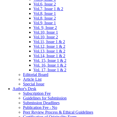
Vol.6, Issue 2
Vol.7, Issue 1 & 2
Vol.8, Issue 1
Vol.8, Issue 2
Vol.9, Issue 1
Vol. 9, Issue 2
Vol.10, Issue 1
Vol.10, Issue 2
Vol.11, Issue 1 & 2
Vol.12, Issue 1 & 2
Vol.13, Issue 1 & 2
Vol.14, Issue 1 & 2
Vol. 15, Issue 1 & 2
Vol. 16, Issue 1 & 2
Vol. 17, Issue 1 & 2
Editorial Board
Article List
Special Issue
Author's Desk
Subscription Fee
Guidelines for Submission
Submission Deadlines
Publication Fee - No
Peer Review Process & Ethical Guidelines
Certification of Originality Form