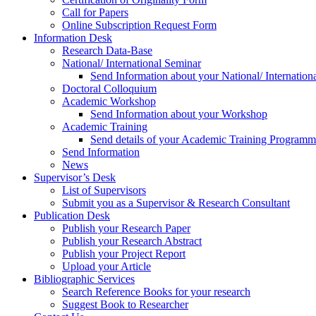
Call for Papers
Online Subscription Request Form
Information Desk
Research Data-Base
National/ International Seminar
Send Information about your National/ Internation
Doctoral Colloquium
Academic Workshop
Send Information about your Workshop
Academic Training
Send details of your Academic Training Program
Send Information
News
Supervisor’s Desk
List of Supervisors
Submit you as a Supervisor & Research Consultant
Publication Desk
Publish your Research Paper
Publish your Research Abstract
Publish your Project Report
Upload your Article
Bibliographic Services
Search Reference Books for your research
Suggest Book to Researcher