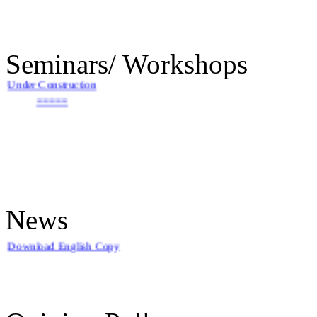
++++
Seminars/ Workshops
Under Construction
=====
News
An update on UGC - List of Journals