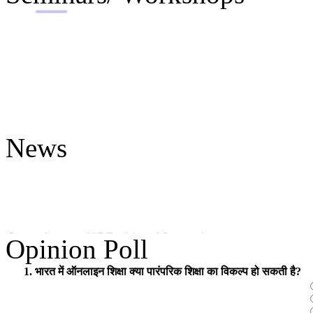
++++
News
Under Construction
=====
An update on UGC - List of Journals
UGC
Opinion Poll
Minimum Standards and Procedure For Award of Mhil/Ph.D. Degree
1. भारत में ऑनलाइन शिक्षा क्या पारंपरिक शिक्षा का विकल्प हो सकती है?
Download Hindi Copy
Download English Copy